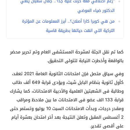
“رغم اختلافي معه حزنت عليه جدًا”.. جمال شعبان ينعي
الدكتور ضياء العوضي
من هي كوبرا كارا أصلان؟.. أبرز المعلومات عن المؤثرة
التركية التي انهت حياتها بطريقة قاسية
كما تم نقل الجثة لمشرحة المستشفى العام وتم تحرير محضر
بالواقعة وأخطرت النيابة لتتولى التحقيق.
وفي سياق متصل فإن امتحانات الثانوية العامة 2021 تعقد،
كأول ثانوية بنظام البابل شيت، ويؤدى قرابة 649 ألف طالب
وطالبة فى الشعبتين العلمية والأدبية الامتحانات، كما يشارك
قرابة 133 الف عضو فى الامتحانات ما بين ملاحظ ومراقب
ومقدر درجات، وبدأت الامتحانات السبت 10 يوليو وتستمر حتى
2 أغسطس المقبل وتعلن النتيجة بعد أخر امتحان بعشرة أيام
على أقصى تقدير.