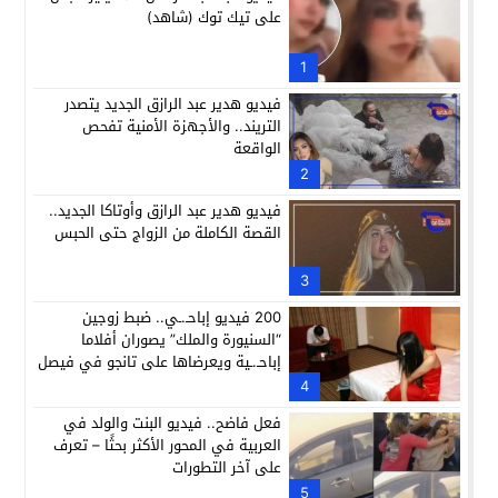
على تيك توك (شاهد)
1
فيديو هدير عبد الرازق الجديد يتصدر
التريند.. والأجهزة الأمنية تفحص
الواقعة
2
فيديو هدير عبد الرازق وأوتاكا الجديد..
القصة الكاملة من الزواج حتى الحبس
3
200 فيديو إباحـ.ـي.. ضبط زوجين
“السنيورة والملك” يصوران أفلاما
إباحـ.ـية ويعرضاها على تانجو في فيصل
4
فعل فاضح.. فيديو البنت والولد في
العربية في المحور الأكثر بحثًا – تعرف
على آخر التطورات
5