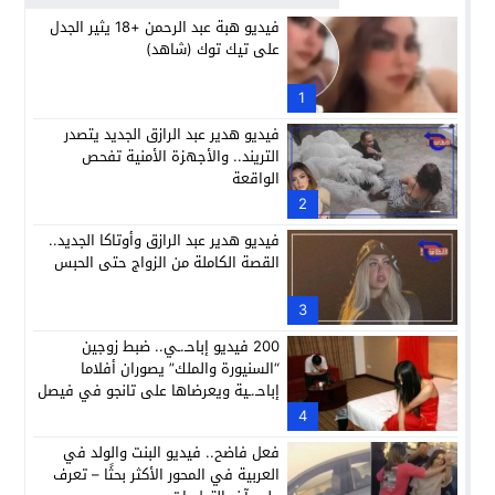
فيديو هبة عبد الرحمن +18 يثير الجدل
على تيك توك (شاهد)
1
فيديو هدير عبد الرازق الجديد يتصدر
التريند.. والأجهزة الأمنية تفحص
الواقعة
2
فيديو هدير عبد الرازق وأوتاكا الجديد..
القصة الكاملة من الزواج حتى الحبس
3
200 فيديو إباحـ.ـي.. ضبط زوجين
“السنيورة والملك” يصوران أفلاما
إباحـ.ـية ويعرضاها على تانجو في فيصل
4
فعل فاضح.. فيديو البنت والولد في
العربية في المحور الأكثر بحثًا – تعرف