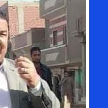
سامو كوستا في معسكر النصر السعودي.. هل 
إنهاء تعاقد سيف الدين الجزيري مع الزمالك ر
من هي لوز مينديز زوجة إبراهيم دياز بعد خط
الموصل العراقي يعلن ضم المهاجم يوسف أس