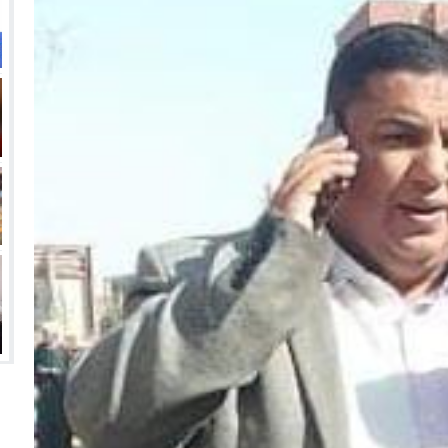
انتهت أزمة العالمي المالية؟
سميًا
فها للأنظار؟
امة نبيه