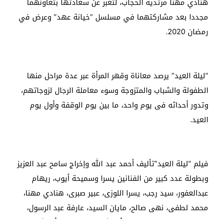
هنادي مهنا مرتدية الحجاب، لتعبر عن سعادتها بتعاونهما
مجددا بعد مشاركتهما في مسلسل “خيانة عهد” وعرض في
رمضان 2020.
“ليلة العيد” يرصد معاناة وقهر المرأة عبر عدة مراحل منها
الطفولة والشباب والمتزوجة وسوء معاملة الرجال لزوجاتهم،
وتدور أحداثه فى يوم واحد، ما بين يوم الوقفة وأول يوم
العيد.
فيلم “ليلة العيد”تأليف أحمد عبد الله وإخراج سامح عبد العزيز
وبطولة عدد كبير من الفنانين يسرا وسميحة أيوب، ريهام
عبدالعفور، سيد رجب، يسرا اللوزى، عبير صبرى، هنادي مهنا،
محمد لطفى، نهى صالح، مايان السيد، عارفة عبد الرسول،