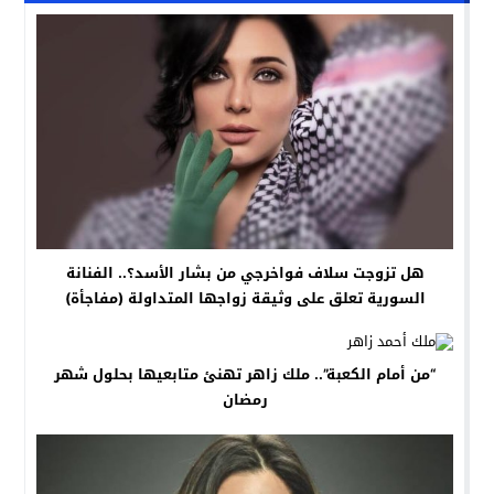
هل تزوجت سلاف فواخرجي من بشار الأسد؟.. الفنانة
السورية تعلق على وثيقة زواجها المتداولة (مفاجأة)
“من أمام الكعبة”.. ملك زاهر تهنئ متابعيها بحلول شهر
رمضان