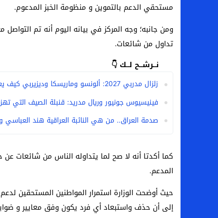
مستحقي الدعم بالتموين و منظومة الخبز المدعوم.
ومن جانبه؛ وجه المركز في بيانه اليوم أنه تم التواصل مع
تداول من شائعات.
نــرشــح لــك 👇
زلزال مدربي 2027: ألونسو وماريسكا وديزيربي كيف يعيدون رسم خريطة الكرة الأوروبية هذا الموسم؟
فينيسيوس جونيور وريال مدريد: قنبلة الصيف التي تهز ك
صدمة العراق.. من هي النائبة العراقية هند العباسي 
المدعم.
حيث أوضحت الوزارة استمرار المواطنين المستحقين لدع
إلى أن حذف واستبعاد أي فرد يكون وفق معايير و ضوا