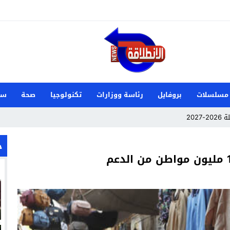
مسلسلات
بروفايل
رئاسة ووزارات
تكنولوجيا
صحة
سي
202
 الدنمارك وصنعت تاريخًا جديدًا لناشئات اليد
خ
م علي زوجة ميكا غودتس نجم سان جيرمان القادم؟
 تفشل أخرى في السوق السعودي؟
زيري مع الزمالك
ين عميد كلية “آداب كفر الشيخ”