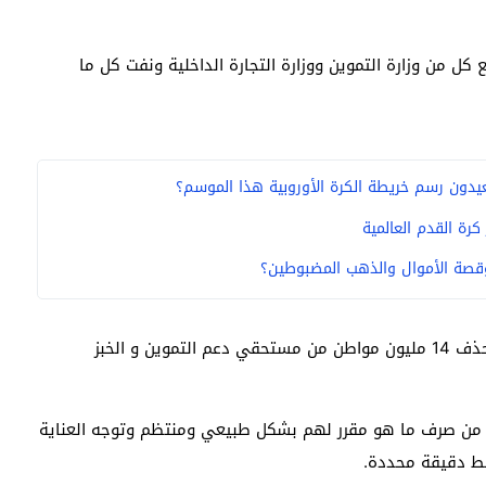
 كل من وزارة التموين ووزارة التجارة الداخلية ونفت كل ما
رة القدم العالمية
وقصة الأموال والذهب المضبوطين؟
كما أكدتا أنه لا صح لما يتداوله الناس من شائعات عن حذف 14 مليون مواطن من مستحقي دعم التموين و الخبز
م من صرف ما هو مقرر لهم بشكل طبيعي ومنتظم وتوجه العناية
بط دقيقة محددة.