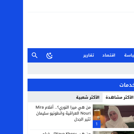
اسة
اقتصاد
تقارير
دمات
الأكثر مشاهدة
الأكثر شعبية
من هي ميرا النوري؟.. أفلام Mira
Nouri العراقية وانطونيو سليمان
تثير الجدل
1
من هي Naya Khery؟.. فيلم