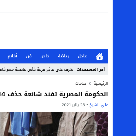
عاجل
رياضة
خاص
فن
أفلام
أخر المستجدات
تعرف على نتائج قرعة كأس عاصمة مصر كاملة 2026-7
من هي جيداء كامل بطلة الملحمة؟.. تالقت أمام
الرئيسية
خدمات
الحكومة المصرية تفند شائعة حذف 14 مليون مواطن من الدعم
بحث في الإسلام بسببها.. من هي هيفا سال
علي الشيخ
28 يناير 2021
لماذا تنجح بعض الحملات التسويقية بينما
بعد فسخ عقده.. حصاد وأرقام سيف الدين الج
السيرة الذاتية للدكتورة آيات حسن شمس الد