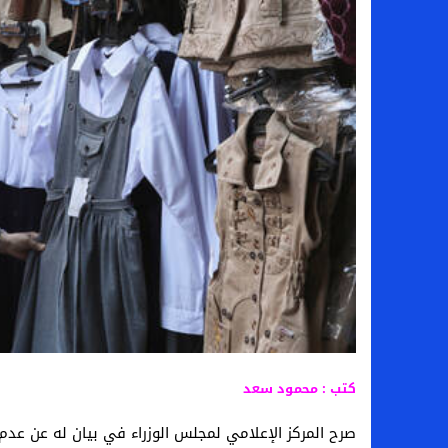
سامو كوستا في معسكر النصر السعودي.. هل 
إنهاء تعاقد سيف الدين الجزيري مع الزمالك ر
من هي لوز مينديز زوجة إبراهيم دياز بعد خط
الموصل العراقي يعلن ضم المهاجم يوسف أس
كتب : محمود سعد