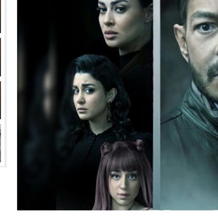
انتهت أزمة العالمي المالية؟
سميًا
فها للأنظار؟
امة نبيه