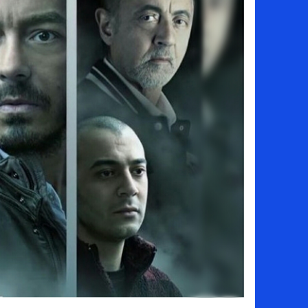
سامو كوستا في معسكر النصر السعودي.. هل 
إنهاء تعاقد سيف الدين الجزيري مع الزمالك ر
من هي لوز مينديز زوجة إبراهيم دياز بعد خط
الموصل العراقي يعلن ضم المهاجم يوسف أس