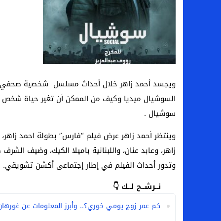
ويجسد أحمد زاهر خلال أحداث مسلسل شخصية صحفي ح
السوشيال ميديا وكيف من الممكن أن تغير حياة شخص 
سوشيال .
وينتظر أحمد زاهر عرض فيلم “فارس” بطولة احمد زاهر،
زاهر، وعابد عنان، واللبنانية باميلا الكيك، وضيف الشرف
وتدور أحداث الفيلم في إطار إجتماعى أكشن تشويقي.
نــرشــح لــك 👇
كم عمر زوج يومي خوري؟.. وأبرز المعلومات عن غورهان 