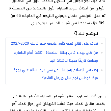
4-3 حيث نجح الجانرز في تسجيل الهدف الأول في الدقائق
الأولى من أحداث شوط المباراة الأول بالتحديد في الدقيقة 6
ثم عدل الفرنسي عثمان ديمبلي النتيجة في الدقيقة 65 من
ركلة جزاء سددها في شباك الحارس ديفيد راي.
نــرشــح لــك 👇
تعرف على نتائج قرعة كأس عاصمة مصر كاملة 2026-2027
من هي جيداء كامل بطلة الملحمة؟.. تالقت أمام الدنمارك
وصنعت تاريخًا جديدًا لناشئات اليد
بحث في الإسلام بسببها.. من هي هيفا سالم علي زوجة
ميكا غودتس نجم سان جيرمان القادم؟
وفي ذات السياق، انتهى شوطي المباراة الأصلي بالتعادل
بهدف مقابل هدف حيث فشلا الفريقان في إحراز هدف آخر