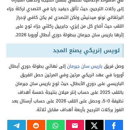
في الأشواط الإضافية لتنتهي بنفس النتيجة وتذهب المباراة
إلى ركلات الترجيح، حيث تألق ديفيد رايا في التصدي لركلة جزاء
البرتغالي نونو ميدنيش ولكن التصدي لم يكن كافي لإحراز
اللقب حيث أضاع كل من إيزي، جابرييل ركلتي جزاء توج على
إثرها باريس سان جيرمان ببطولة دوري أبطال أوروبا 2026.
لويس إنريكي يصنع المجد
وصل فريق
باريس سان جيرمان
إلى نهائي بطولة دوري أبطال
أوروبا في عهد انريكي مرتين وفي المرتين حصل الفريق
الباريسي على دوري الأبطال، حيث توج باريس سان جيرمان
باللقب 2025 على حساب إنتر ميلان بنتيجة خمسة أهداف
نظيفة 0-5، وحصل على اللقب 2026 على حساب أرسنال بعد
الفوز بركلات الترجيح بأربعة أهداف مقابل ثلاثة.