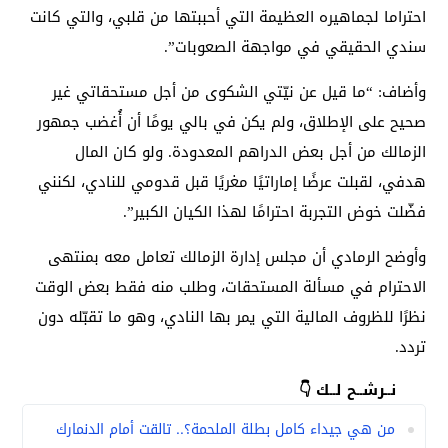
احتراما لجماهيره العظيمة التي أحببتها من قلبي، والتي كانت
سندي الحقيقي في مواجهة الصعوبات”.
وأضاف: “ما قيل عن نيّتي الشكوى من أجل مستحقاتي غير
صحيح على الإطلاق، ولم يكن في بالي يومًا أن أُغضب جمهور
الزمالك من أجل بعض الدراهم المعدودة. ولو كان المال
هدفي، لقبلت عرضًا إماراتيًا مغريًا قبل قدومي للنادي، لكنني
فضّلت خوض التجربة احترامًا لهذا الكيان الكبير”.
وأوضح الرمادي أن مجلس إدارة الزمالك تعامل معه بمنتهى
الاحترام في مسألة المستحقات، وطلب منه فقط بعض الوقت
نظرًا للظروف المالية التي يمر بها النادي، وهو ما تقبّله دون
تردد.
نــرشــح لــك 👇
من هي جيداء كامل بطلة الملحمة؟.. تالقت أمام الدنمارك