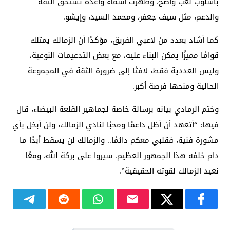
بأسلوب لعب واضح، وظهرت أسماء واعدة تستحق الثقة
والدعم، مثل سيف جعفر، ومحمد السيد، وإيشو.
كما أشاد بعدد من لاعبي الفريق، مؤكدًا أن الزمالك يمتلك
قوامًا مميزًا يمكن البناء عليه، مع بعض التدعيمات النوعية،
وليس العددية فقط، لافتًا إلى ضرورة الثقة في المجموعة
الحالية ومنحها فرصة أكبر.
وختم الرمادي بيانه برسالة خاصة لجماهير القلعة البيضاء، قال
فيها: “أتعهد أن أظل داعمًا ومحبًا لنادي الزمالك، ولن أبخل بأي
مشورة فنية، فقلبي معكم دائمًا.. والزمالك لن يسقط أبدًا ما
دام خلفه هذا الجمهور العظيم. سيروا على بركة الله، ومعًا
نعيد الزمالك لقوته الحقيقية”.